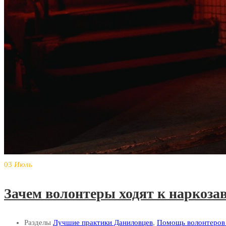
03
Июль
Зачем волонтеры ходят к наркоз
Разделы
Лучшие практики Даниловцев
,
Помощь волонтеров 