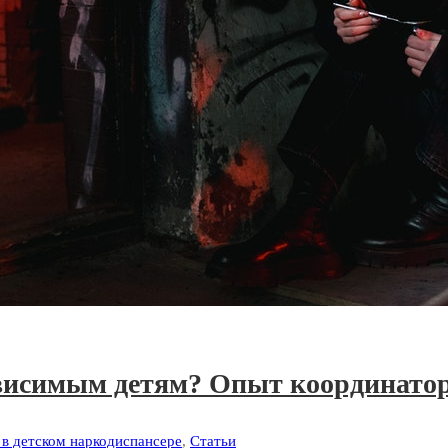
ависимым детям? Опыт координато
в детском наркодиспансере
,
Статьи