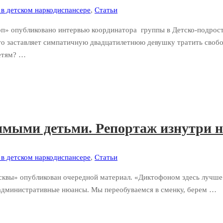
в детском наркодиспансере
,
Статьи
оп» опубликовано интервью координатора группы в Детско-подрос
о заставляет симпатичную двадцатилетнюю девушку тратить свобо
детям? …
имыми детьми. Репортаж изнутри 
в детском наркодиспансере
,
Статьи
сквы» опубликован очередной материал. «Диктофоном здесь лучше
 административные нюансы. Мы переобуваемся в сменку, берем …