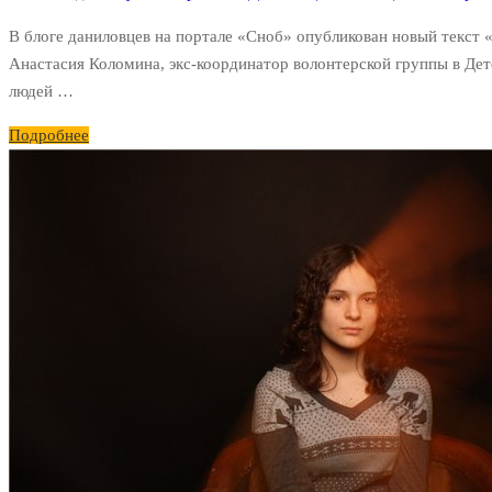
В блоге даниловцев на портале «Сноб» опубликован новый текст 
Анастасия Коломина, экс-координатор волонтерской группы в Де
людей …
Подробнее