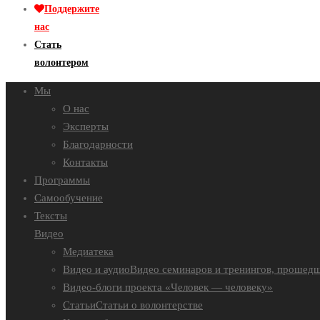
Поддержите
нас
Стать
волонтером
Мы
О нас
Эксперты
Благодарности
Контакты
Программы
Самообучение
Тексты
Видео
Медиатека
Видео и аудио
Видео семинаров и тренингов, прошедш
Видео-блоги проекта «Человек — человеку»
Статьи
Статьи о волонтерстве