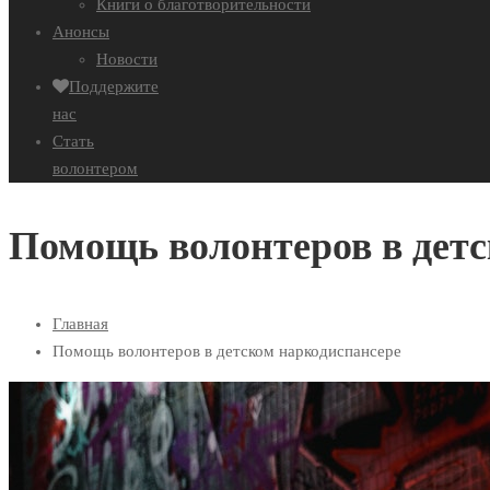
Книги о благотворительности
Анонсы
Новости
Поддержите
нас
Стать
волонтером
Помощь волонтеров в дет
Главная
Помощь волонтеров в детском наркодиспансере