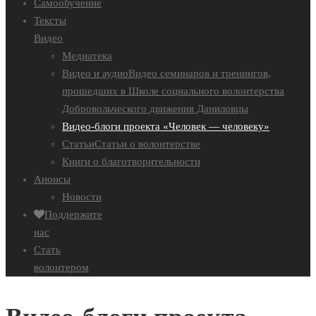
Самообучение
Тексты
Видео
Медиатека
Видео и аудио
Видео семинаров и тренингов,
прошедших в Школе социального волонтерства
Добровольческого движения Даниловцы
Видео-блоги проекта «Человек — человеку»
Статьи
Статьи о волонтерстве
Книги о благотворительности
Анонсы
Новости
Поддержите
нас
Стать
волонтером