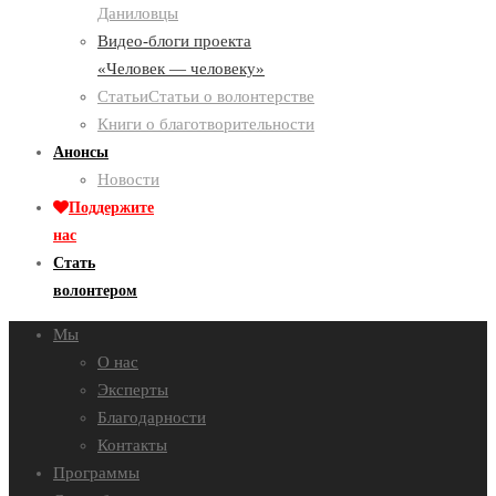
Даниловцы
Видео-блоги проекта
«Человек — человеку»
Статьи
Статьи о волонтерстве
Книги о благотворительности
Анонсы
Новости
Поддержите
нас
Стать
волонтером
Мы
О нас
Эксперты
Благодарности
Контакты
Программы