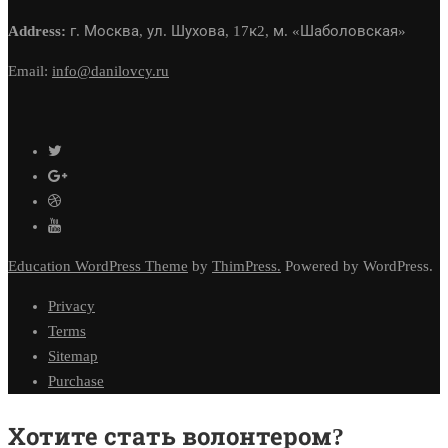
Address:
г. Москва, ул. Шухова, 17к2, м. «Шаболовская»
Email:
info@danilovcy.ru
Education WordPress Theme
by
ThimPress.
Powered by WordPress.
Privacy
Terms
Sitemap
Purchase
Хотите стать волонтером?