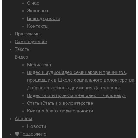
О нас
Эксперты
Благодарности
Контакты
Программы
Самообучение
Тексты
Видео
Медиатека
Видео и аудио
Видео семинаров и тренингов,
прошедших в Школе социального волонтерства
Добровольческого движения Даниловцы
Видео-блоги проекта «Человек — человеку»
Статьи
Статьи о волонтерстве
Книги о благотворительности
Анонсы
Новости
Поддержите