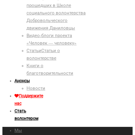
прошедших в Школе
социального волонтерства
Добровольческого
движения Даниловцы
Видео-блоги проекта
«Человек — человеку»
Статьи
Статьи о
волонтерстве
Книги о
благотворительности
Анонсы
Новости
Поддержите
нас
Стать
волонтером
Мы