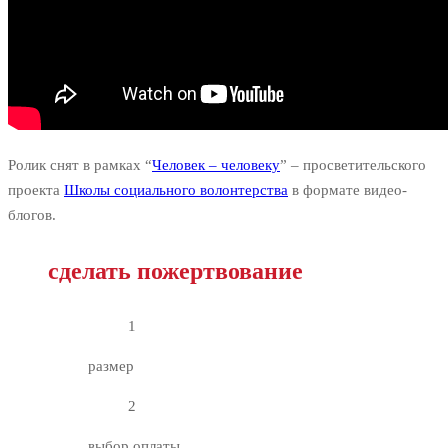
Ролик снят в рамках “
Человек – человеку
” – просветительского
проекта
Школы социального волонтерства
в формате видео-
блогов.
сделать пожертвование
1
размер
2
выбор оплаты