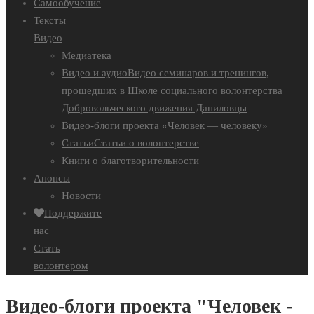
Самообучение
Тексты
Видео
Медиатека
Видео и аудио
Видео семинаров и тренингов,
прошедших в Школе социального волонтерства
Добровольческого движения Даниловцы
Видео-блоги проекта «Человек — человеку»
Статьи
Статьи о волонтерстве
Книги о благотворительности
Анонсы
Новости
Поддержите
нас
Стать
волонтером
Видео-блоги проекта "Человек -