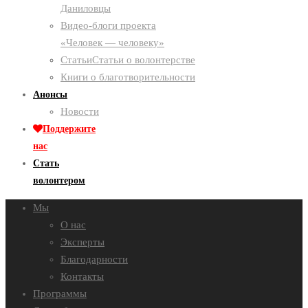
Даниловцы
Видео-блоги проекта
«Человек — человеку»
Статьи
Статьи о волонтерстве
Книги о благотворительности
Анонсы
Новости
Поддержите
нас
Стать
волонтером
Мы
О нас
Эксперты
Благодарности
Контакты
Программы