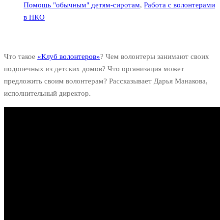
Помощь "обычным" детям-сиротам
,
Работа с волонтерами
в НКО
Что такое
«Клуб волонтеров»
? Чем волонтеры занимают своих
подопечных из детских домов? Что организация может
предложить своим волонтерам? Рассказывает Дарья Манакова,
исполнительный директор.