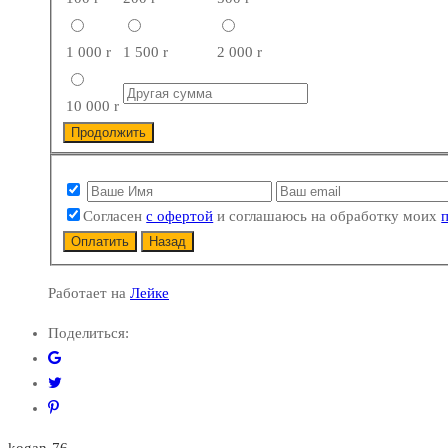
1 000
r
1 500
r
2 000
r
10 000
r
Продолжить
Согласен
с офертой
и соглашаюсь на обработку моих
Оплатить
Назад
Работает на
Лейке
Поделиться:
kogan-76