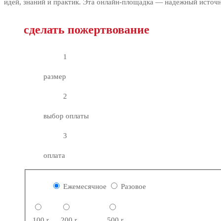
идей, знаний и практик. Эта онлайн-площадка — надежный источ
сделать пожертвование
1
размер
2
выбор оплаты
3
оплата
Ежемесячное
Разовое
100
r
200
r
500
r