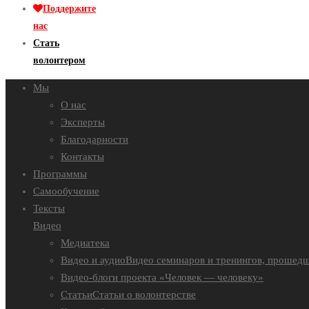
Поддержите
нас
Стать
волонтером
Мы
О нас
Эксперты
Благодарности
Контакты
Программы
Самообучение
Тексты
Видео
Медиатека
Видео и аудио
Видео семинаров и тренингов, прошедш
Видео-блоги проекта «Человек — человеку»
Статьи
Статьи о волонтерстве